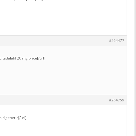
#264477
 tadalafil 20 mg price[/url]
#264759
id generic[/url]