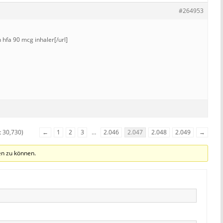
#264953
n hfa 90 mcg inhaler[/url]
t 30,730)
←
1
2
3
…
2.046
2.047
2.048
2.049
→
n zu können.