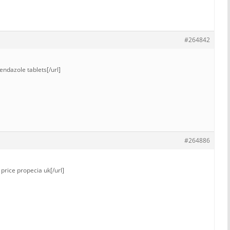
#264842
endazole tablets[/url]
#264886
price propecia uk[/url]