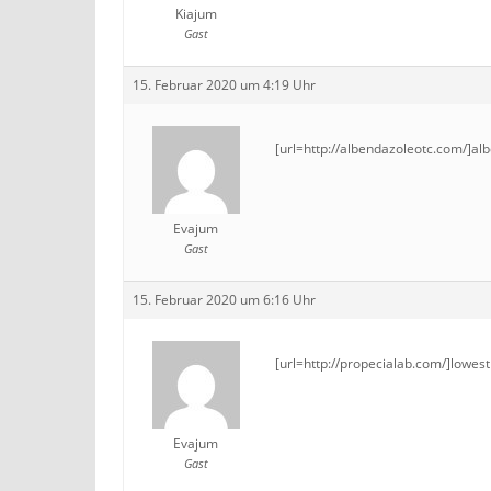
Kiajum
Gast
15. Februar 2020 um 4:19 Uhr
[url=http://albendazoleotc.com/]alb
Evajum
Gast
15. Februar 2020 um 6:16 Uhr
[url=http://propecialab.com/]lowest 
Evajum
Gast