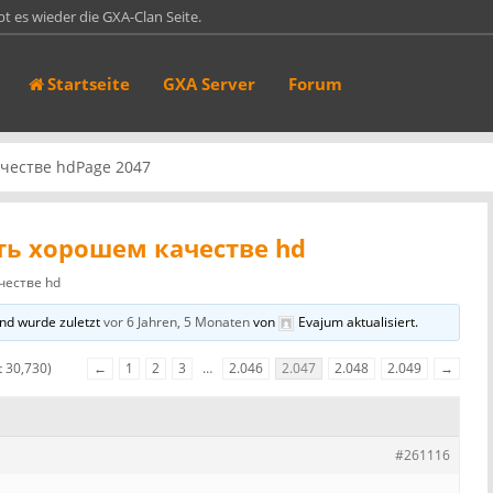
bt es wieder die GXA-Clan Seite.
in 70er Ark Server. Auf Ark ist er hier gelistet:
Startseite
GXA Server
Forum
44:27015 Das Passwort lautet…
sen https://gxa-clan.de und https://games.gxa-clan.de sind jetzt mit einem
ufruf…
 of Defeat 1.3 [game-servers server_id="1"]
честве hd
Page 2047
ть хорошем качестве hd
честве hd
nd wurde zuletzt
vor 6 Jahren, 5 Monaten
von
Evajum
aktualisiert.
t 30,730)
←
1
2
3
…
2.046
2.047
2.048
2.049
→
#261116