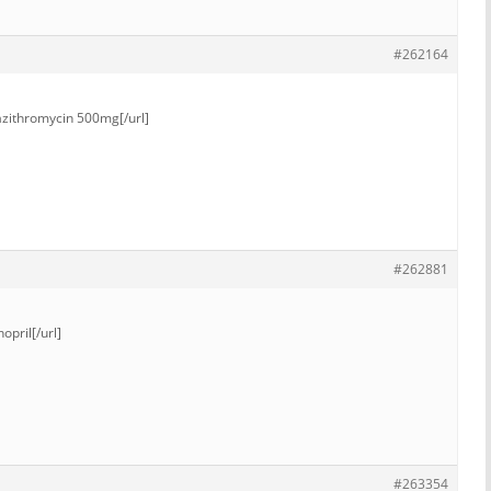
#262164
azithromycin 500mg[/url]
#262881
nopril[/url]
#263354