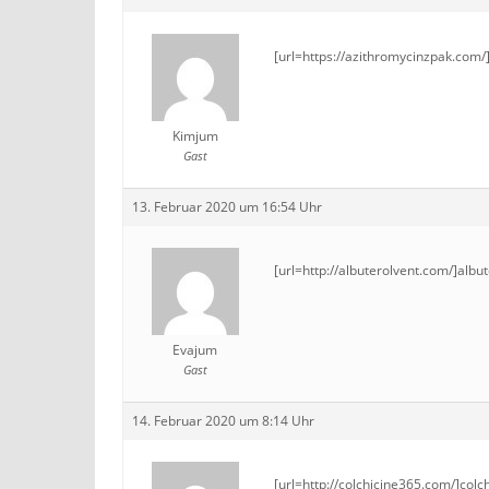
[url=https://azithromycinzpak.com/
Kimjum
Gast
13. Februar 2020 um 16:54 Uhr
[url=http://albuterolvent.com/]albut
Evajum
Gast
14. Februar 2020 um 8:14 Uhr
[url=http://colchicine365.com/]colch