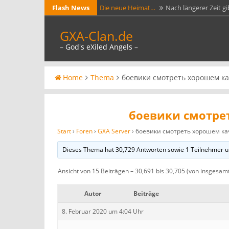
Skip
Flash News
Die neue Heimat…
Nach längerer Zeit gi
to
Ark Evolved GXA…
Jetzt läuft testweise e
GXA-Clan.de
content
https://arkservers.net/server/144.76.33.2
– God's eXiled Angels –
GXA-Clan.de jetzt mit…
Die beiden Adres
Zertifikat von Lets Crypt versehen. Jeder A
GXA Gameserver 1…
GXA Gameserver Day
Home
Thema
боевики смотреть хорошем ка
боевики смотре
Start
›
Foren
›
GXA Server
›
боевики смотреть хорошем ка
Dieses Thema hat 30,729 Antworten sowie 1 Teilnehmer u
Ansicht von 15 Beiträgen – 30,691 bis 30,705 (von insgesam
Autor
Beiträge
8. Februar 2020 um 4:04 Uhr