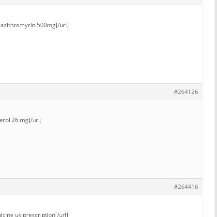
]azithromycin 500mg[/url]
#264126
erol 26 mg[/url]
#264416
icine uk prescription[/url]