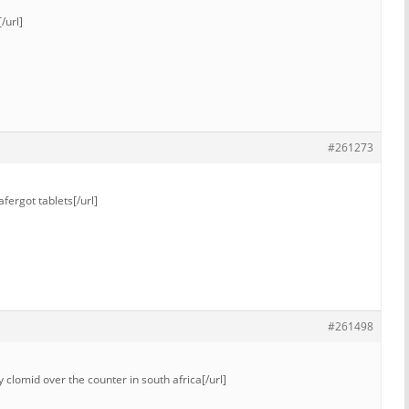
/url]
#261273
fergot tablets[/url]
#261498
 clomid over the counter in south africa[/url]