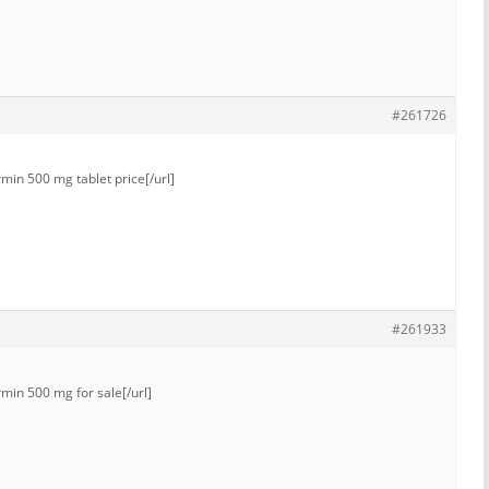
#261726
min 500 mg tablet price[/url]
#261933
min 500 mg for sale[/url]