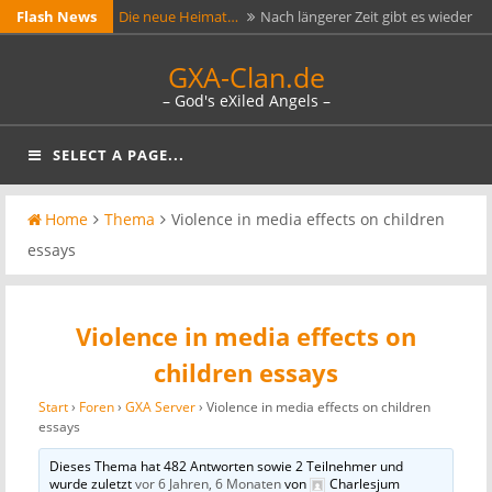
Skip
Flash News
Die neue Heimat…
Nach längerer Zeit gibt es wieder
to
die GXA-Clan Seite.
Ark Evolved GXA…
Jetzt läuft testweise ein 70er Ark
GXA-Clan.de
content
Server. Auf Ark ist er hier gelistet:
– God's eXiled Angels –
GXA-Clan.de jetzt mit…
Die beiden Adressen
https://arkservers.net/server/144.76.33.244:27015 Das
https://gxa-clan.de und https://games.gxa-clan.de sind
GXA Gameserver 1…
GXA Gameserver Day of Defeat
SELECT A PAGE...
Passwort lautet…
jetzt mit einem Zertifikat von Lets Crypt versehen. Jeder
1.3 [game-servers server_id="1"]
Aufruf…
Home
Thema
Violence in media effects on children
essays
Violence in media effects on
children essays
Start
›
Foren
›
GXA Server
›
Violence in media effects on children
essays
Dieses Thema hat 482 Antworten sowie 2 Teilnehmer und
wurde zuletzt
vor 6 Jahren, 6 Monaten
von
Charlesjum