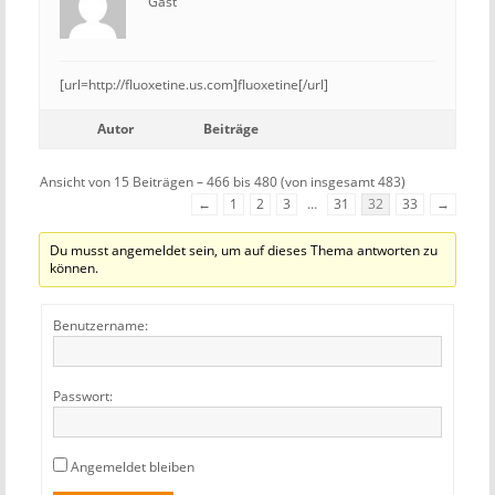
Gast
[url=http://fluoxetine.us.com]fluoxetine[/url]
Autor
Beiträge
Ansicht von 15 Beiträgen – 466 bis 480 (von insgesamt 483)
←
1
2
3
…
31
32
33
→
Du musst angemeldet sein, um auf dieses Thema antworten zu
können.
Benutzername:
Passwort:
Angemeldet bleiben