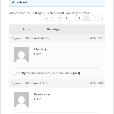
aktualisiert.
Ansicht von 15 Beiträgen – 466 bis 480 (von insgesamt 483)
←
1
2
3
…
31
32
33
→
Autor
Beiträge
7. Januar 2020 um 4:34 Uhr
#240397
Charlesjum
Gast
[url=http://ventolina4.com/]ventolin online[/url]
7. Januar 2020 um 21:50 Uhr
#240780
Brettfremn
Gast